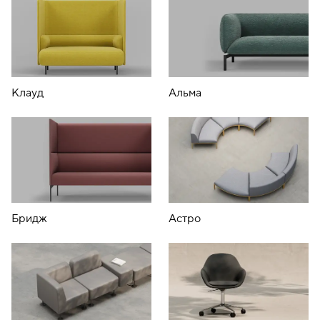
Клауд
Альма
Бридж
Астро